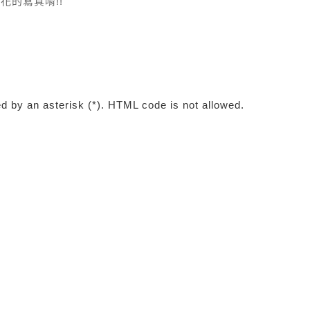
的寫真唷!!
ed by an asterisk (*). HTML code is not allowed.